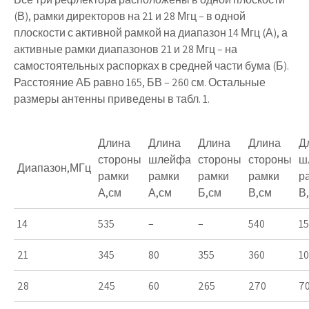
(В), рамки директоров на 21 и 28 Мгц – в одной
плоскости с активной рамкой на диапазон 14 Мгц (А), а
активные рамки диапазонов 21 и 28 Мгц – на
самостоятельных распорках в средней части бума (Б).
Расстояние АБ равно 165, БВ – 260 см. Остальные
размеры антенны приведены в табл. 1.
Длина
Длина
Длина
Длина
Д
стороны
шлейфа
стороны
стороны
ш
Диапазон,МГц
рамки
рамки
рамки
рамки
р
А,см
А,см
Б,см
В,см
В
14
535
–
–
540
1
21
345
80
355
360
1
28
245
60
265
270
7