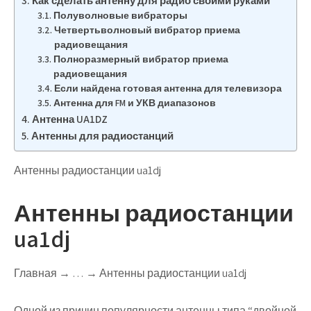
Как сделать антенну для радио своими руками
Полуволновые вибраторы
Четвертьволновый вибратор приема
радиовещания
Полноразмерный вибратор приема
радиовещания
Если найдена готовая антенна для телевизора
Антенна для FM и УКВ диапазонов
Антенна UA1DZ
Антенны для радиостанций
Антенны радиостанции ua1dj
Антенны радиостанции
ua1dj
Главная → … → Антенны радиостанции ua1dj
Одной из причин популярности антенны типа “двойной