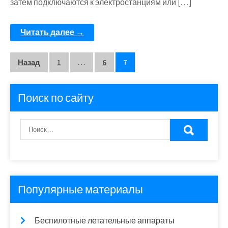
затем подключаются к электростанциям или […]
Читать далее →
Пагинация
Назад
1
…
6
7
записей
Поиск по сайту
Популярные материалы
Беспилотные летательные аппараты