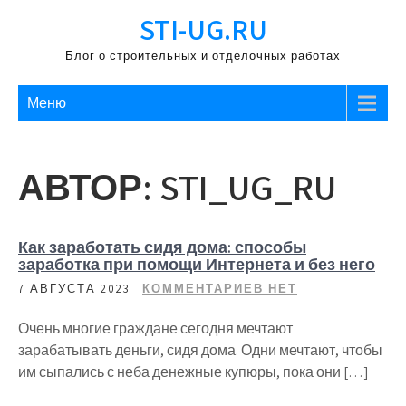
Перейти
STI-UG.RU
к
содержимому
Блог о строительных и отделочных работах
Меню
АВТОР:
STI_UG_RU
Как заработать сидя дома: способы
заработка при помощи Интернета и без него
7 АВГУСТА 2023
КОММЕНТАРИЕВ НЕТ
Очень многие граждане сегодня мечтают
зарабатывать деньги, сидя дома. Одни мечтают, чтобы
им сыпались с неба денежные купюры, пока они […]