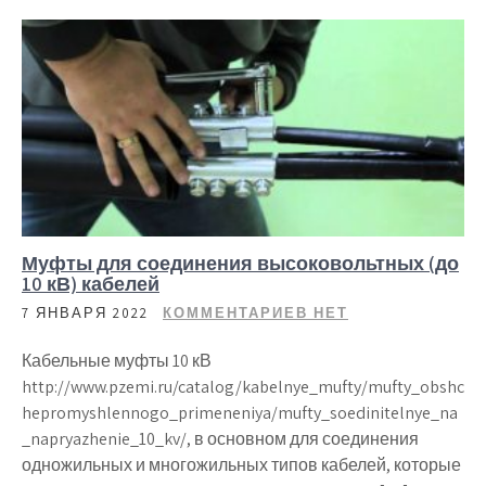
Муфты для соединения высоковольтных (до
10 кВ) кабелей
7 ЯНВАРЯ 2022
КОММЕНТАРИЕВ НЕТ
Кабельные муфты 10 кВ
http://www.pzemi.ru/catalog/kabelnye_mufty/mufty_obshc
hepromyshlennogo_primeneniya/mufty_soedinitelnye_na
_napryazhenie_10_kv/, в основном для соединения
одножильных и многожильных типов кабелей, которые