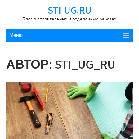
Перейти
STI-UG.RU
к
содержимому
Блог о строительных и отделочных работах
Меню
АВТОР:
STI_UG_RU