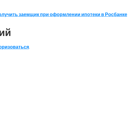
олучить заемщик при оформлении ипотеки в Росбанке
ий
оризоваться
.