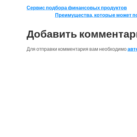
Навигация
Сервис подбора финансовых продуктов
Преимущества, которые может п
по
записям
Добавить комментар
Для отправки комментария вам необходимо
авт