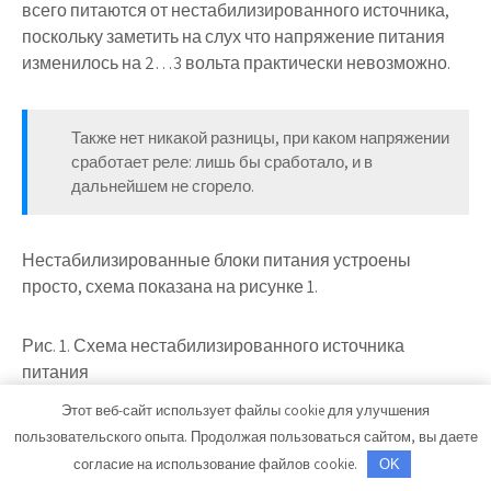
всего питаются от нестабилизированного источника,
поскольку заметить на слух что напряжение питания
изменилось на 2…3 вольта практически невозможно.
Также нет никакой разницы, при каком напряжении
сработает реле: лишь бы сработало, и в
дальнейшем не сгорело.
Нестабилизированные блоки питания устроены
просто, схема показана на рисунке 1.
Рис. 1. Схема нестабилизированного источника
питания
Этот веб-сайт использует файлы cookie для улучшения
К вторичной обмотке трансформатора подключен
пользовательского опыта. Продолжая пользоваться сайтом, вы даете
выпрямительный мост на диодах. Хотя схем
согласие на использование файлов cookie.
OK
выпрямителей существует достаточно много,