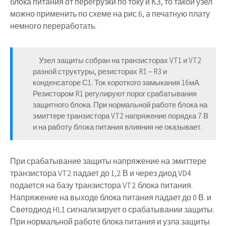
блока питания от перегрузки по току и КЗ, то такой узел
можно применить по схеме на рис.6, а печатную плату
немного переработать.
Узел защиты собран на транзисторах VT1 и VT2
разной структуры, резисторах R1 – R3 и
конденсаторе С1. Ток короткого замыкания 16мА.
Резистором R1 регулируют порог срабатывания
защитного блока. При нормальной работе блока на
эмиттере транзистора VT2 напряжение порядка 7 В
и на работу блока питания влияния не оказывает.
При срабатывание защиты напряжение на эмиттере
транзистора VT2 падает до 1,2 В и через диод VD4
подается на базу транзистора VT2 блока питания.
Напряжение на выходе блока питания падает до 0 В. и
Светодиод HL1 сигнализирует о срабатывании защиты.
При нормальной работе блока питания и узла защиты