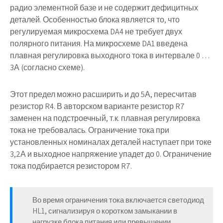
радио элементной базе и не содержит дефицитных
деталей. Особенностью блока является то, что
регулируемая микросхема DA4 не требует двух
полярного питания. На микросхеме DA1 введена
плавная регулировка выходного тока в интервале 0 …
3А (согласно схеме).
Этот предел можно расширить и до 5А, пересчитав
резистор R4. В авторском варианте резистор R7
заменен на подстроечный, т.к. плавная регулировка
тока не требовалась. Ограничение тока при
установленных номиналах деталей наступает при токе
3,2А и выходное напряжение упадет до 0. Ограничение
тока подбирается резистором R7.
Во время ограничения тока включается светодиод
HL1, сигнализируя о коротком замыкании в
нагрузке блока питания или превышении