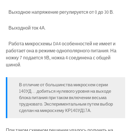
Выходное напряжение регулируется от 0 до 30 В.
Выходной ток 4А.
Работа микросхемы DA4 особенностей не имеет и
работает она в режиме однополярного питания. На
ножку 7 подается 9В, ножка 4 соединена с общей
шиной.
В отличие от большинства микросхем серии
140УД… добиться нулевого уровня на выходе
блока питания при таком включении весьма
трудновато. Экспериментальным путем выбор
сделан на микросхему КР140УД17А.
При таком схемном решении удалось получить на