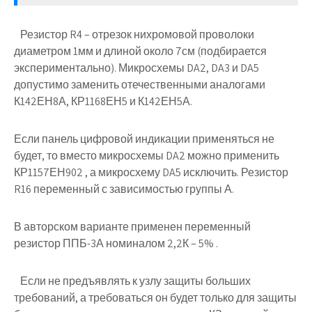
Резистор R4 – отрезок нихромовой проволоки
диаметром 1мм и длиной около 7см (подбирается
экспериментально). Микросхемы DA2, DA3 и DA5
допустимо заменить отечественными аналогами
К142ЕН8А, КР1168ЕН5 и К142ЕН5А.
Если панель цифровой индикации применяться не
будет, то вместо микросхемы DA2 можно применить
КР1157ЕН902 , а микросхему DA5 исключить. Резистор
R16 переменный с зависимостью группы А.
В авторском варианте применен переменный
резистор ППБ-3А номиналом 2,2К – 5% .
Если не предъявлять к узлу защиты больших
требований, а требоваться он будет только для защиты