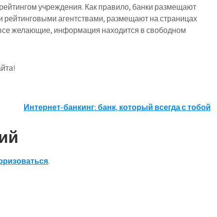
с рейтингом учреждения. Как правило, банки размещают
и рейтинговыми агентствами, размещают на страницах
я все желающие, информация находится в свободном
йта!
Интернет-банкинг: банк, который всегда с тобой
ий
оризоваться
.