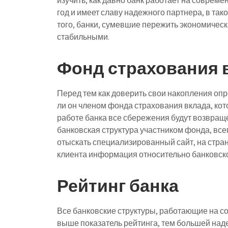
изучить, как давно банк работает на соврем
год и имеет славу надежного партнера, в так
того, банки, сумевшие пережить экономическ
стабильными.
Фонд страхования 
Перед тем как доверить свои накопления опр
ли он членом фонда страхования вклада, кото
работе банка все сбережения будут возвраще
банковская структура участником фонда, все
отыскать специализированный сайт, на стра
клиента информация относительно банковск
Рейтинг банка
Все банковские структуры, работающие на 
выше показатель рейтинга, тем большей над