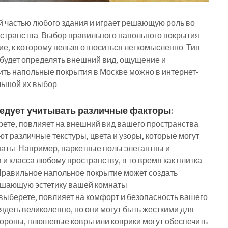
 частью любого здания и играет решающую роль во
странства. Выбор правильного напольного покрытия
е, к которому нельзя относиться легкомысленно. Тип
 будет определять внешний вид, ощущение и
пить напольные покрытия в Москве можно в интернет-
льшой их выбор.
едует учитывать различные факторы:
рете, повлияет на внешний вид вашего пространства.
 различные текстуры, цвета и узоры, которые могут
наты. Например, паркетные полы элегантны и
и класса любому пространству, в то время как плитка
 Правильное напольное покрытие может создать
чшающую эстетику вашей комнаты.
 выберете, повлияет на комфорт и безопасность вашего
ядеть великолепно, но они могут быть жесткими для
стороны, плюшевые ковры или коврики могут обеспечить