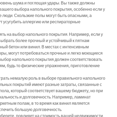
ровень шума и поглощая удары. Вы также должны
вашего выбора напольного покрытия, особенно если у
е люди. Скользкие полы могут быть опасными, а
т усугубить аллергию или респираторные
ять на выбор напольного покрытия. Например, если у
выбрать более прочный и устойчивый к пятнам
ный бетон или винил. В местах с интенсивным
оры, могут потребоваться прочные и легко моющиеся
ш выбор напольного покрытия должен соответствовать
ям, будь то физические упражнения, приготовление
играть немалую роль в выборе правильного напольного
льных покрытий имеют разные затраты, связанные с
пола, который соответствует вашему бюджету, но при
альность и долговечность. Например, ламинат
ркетным полам, в то время как винил является
спечить большую долговечность.
ыберете, повлияет на стоимость вашей недвижимости.