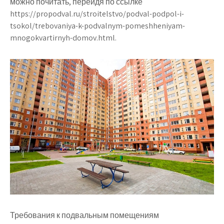
можно почитать, перейдя по ссылке
https://propodval.ru/stroitelstvo/podval-podpol-i-
tsokol/trebovaniya-k-podvalnym-pomeshheniyam-
mnogokvartirnyh-domov.html.
Требования к подвальным помещениям