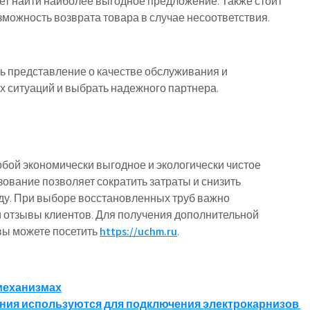
т найти наиболее выгодное предложение. Также стоит
зможность возврата товара в случае несоответствия.
ть представление о качестве обслуживания и
х ситуаций и выбрать надежного партнера.
бой экономически выгодное и экологически чистое
ование позволяет сократить затраты и снизить
ду. При выборе восстановленных труб важно
и отзывы клиентов. Для получения дополнительной
вы можете посетить
https://uchm.ru
.
 механизмах
тания используются для подключения электрокарнизов