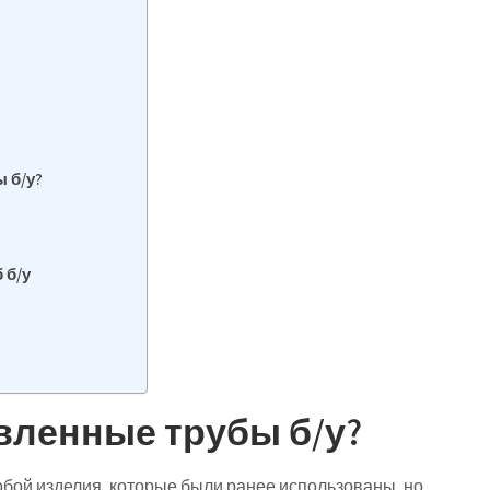
 б/у?
 б/у
вленные трубы б/у?
бой изделия, которые были ранее использованы, но