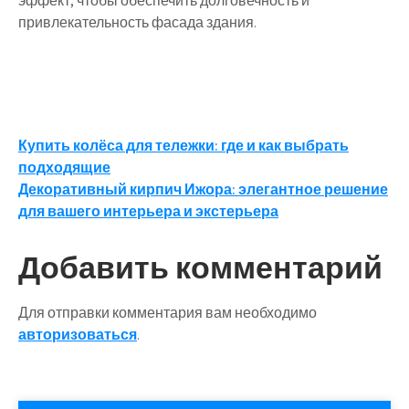
эффект, чтобы обеспечить долговечность и
привлекательность фасада здания.
Навигация
Купить колёса для тележки: где и как выбрать
подходящие
по
Декоративный кирпич Ижора: элегантное решение
записям
для вашего интерьера и экстерьера
Добавить комментарий
Для отправки комментария вам необходимо
авторизоваться
.